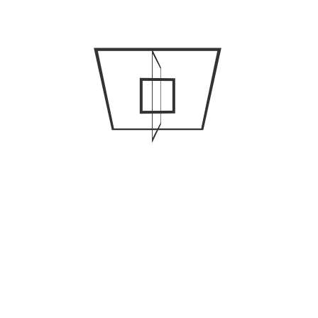
NYA INLÄGG
Finansiering och kreditrisker vid bilköp för företag
Förstå stödhjulets lastkapacitet: Varför rätt val är
avgörande för ditt släp
Långa körningar till tävlingsplatser
Bilens framtid: Hur autonoma fordon förändrar våra
städer
Hur du förbereder bilen för långresor – en komplett
checklista